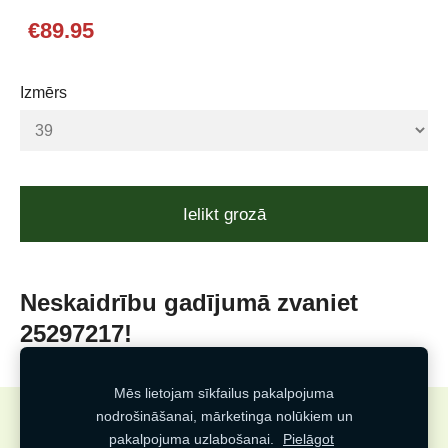
€89.95
Izmērs
Ielikt grozā
Neskaidrību gadījumā zvaniet
25297217!
Mēs lietojam sīkfailus pakalpojuma
nodrošināšanai, mārketinga nolūkiem un
Sīkdatnes
pakalpojuma uzlabošanai.
Pielāgot