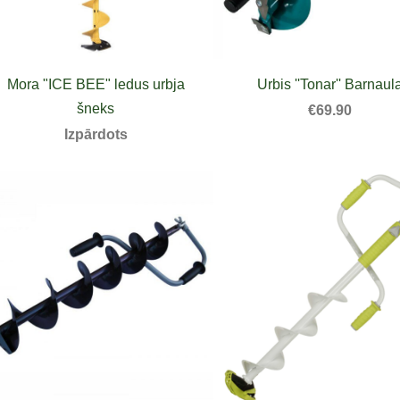
Mora "ICE BEE" ledus urbja
Urbis ''Tonar'' Barnaul
šneks
€69.90
Izpārdots