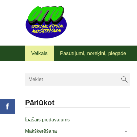
Veikals
Pasūtījumi, norēķini, piegāde
Pārlūkot
Īpašais piedāvājums
Makšķerēšana
›