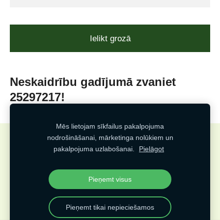
Ielikt grozā
Neskaidrību gadījumā zvaniet
25297217!
Mēs lietojam sīkfailus pakalpojuma
nodrošināšanai, mārketinga nolūkiem un
Sīkdatnes
pakalpojuma uzlabošanai.
Pielāgot
Veidots
Pieņemt visus
Pieņemt tikai nepieciešamos