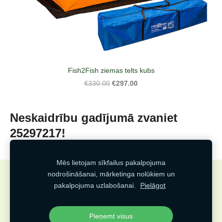
Fish2Fish ziemas telts kubs
€297.00
€330.00
Neskaidrību gadījumā zvaniet
25297217!
Mēs lietojam sīkfailus pakalpojuma
nodrošināšanai, mārketinga nolūkiem un
Sīkdatnes
pakalpojuma uzlabošanai.
Pielāgot
Veidots
Pieņemt visus