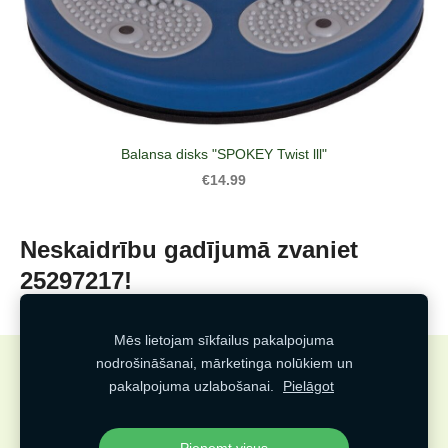
Balansa disks "SPOKEY Twist lll"
€14.99
Neskaidrību gadījumā zvaniet
25297217!
Mēs lietojam sīkfailus pakalpojuma
nodrošināšanai, mārketinga nolūkiem un
Sīkdatnes
pakalpojuma uzlabošanai.
Pielāgot
Veidots