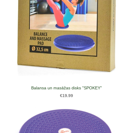
Balansa un masāžas disks "SPOKEY"
€19.99