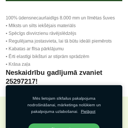
100% ūdensnecaurlaidīgs 8.000 mm un līmētas šuves
• Mīksts un silts iekšējais materiāls
• Spēcīgs divvirzienu rāvējslēdzējs
• Regulējama jostasvieta, lai tā būtu ideāli piemērots
• Kabatas ar flīsa pārklājumu
• Ērti elastīgi bikšturi ar stiprām sprādzēm
• Krāsa zaļa
Neskaidrību gadījumā zvaniet
25297217!
Mēs lietojam sīkfailus pakalpojuma
nodrošināšanai, mārketinga nolūkiem un
Sīkdatnes
pakalpojuma uzlabošanai.
Pielāgot
Veidots