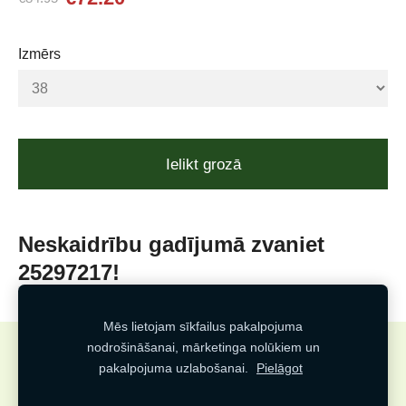
Izmērs
Ielikt grozā
Neskaidrību gadījumā zvaniet
25297217!
Mēs lietojam sīkfailus pakalpojuma
nodrošināšanai, mārketinga nolūkiem un
Sīkdatnes
pakalpojuma uzlabošanai.
Pielāgot
Veidots