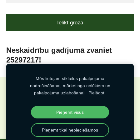
Ielikt grozā
Neskaidrību gadījumā zvaniet
25297217!
Mēs lietojam sīkfailus pakalpojuma
nodrošināšanai, mārketinga nolūkiem un
Sīkdatnes
pakalpojuma uzlabošanai.
Pielāgot
Veidots
Pieņemt visus
Pieņemt tikai nepieciešamos